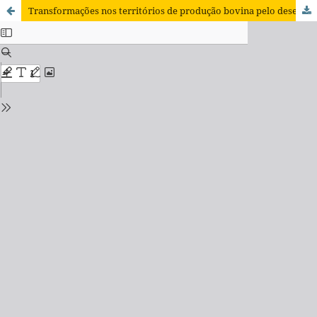
Transformações nos territórios de produção bovina pelo desenvolvimento do setor agropecuário: estudo comparativo entre Brasil e Uruguai