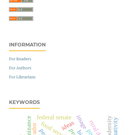
INFORMATION
For Readers
For Authors
For Librarians
KEYWORDS
image
federal senate
modernity
ideas
food security
pnae