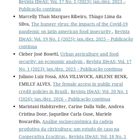
Revista IDeAS: Vol. 17 No. 1 (2023): jan./dez. 2023 –
Publicação contínua
Marcelly Thaís Marques Ribeiro, Thiago Lima da
Silva,
The hunger virus: the impacts of the Covid-19
pandemic on latin american food insecurity
,
Revista
IDeAS: Vol. 19 No. 1 (2025): jan./dez. 2025 – Publicação
contínua
Cleber José Bosetti,
Urban agriculture and food
security: an economic analysis
,
Revista IDeAS: Vol. 17
No. 1 (2023): jan./dez. 2023 – Publicação contínua
Juliano Luiz Fossá, ANA VILLWOCK, ARLENE RENK,
EMILLY ALVES,
The female access in public rural
credit policies in Brazil
,
Revista IDeAS: Vol. 20 No. 1
(2026): jan./dez. 2026 – Publicação contínua
Maristani Habitzreiter, Carine Dalla Valle, Andrea
Cristina Door, Jaqueline Carla Guse, Mariele
Boscardin,
Análise socioeconômica da cadeia
produtiva da citricultura: um estudo de caso na
Cooperativa Ecocitrus
,
Revista IDeAS: Vol. 18 No. 1