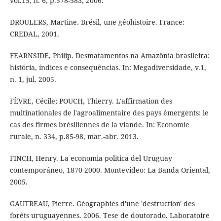
vol.15, n. 6, p.578-583, 2006.
DROULERS, Martine. Brésil, une géohistoire. France:
CREDAL, 2001.
FEARNSIDE, Philip. Desmatamentos na Amazônia brasileira:
história, índices e consequências. In: Megadiversidade, v.1,
n. 1, jul. 2005.
FÈVRE, Cécile; POUCH, Thierry. L'affirmation des
multinationales de l'agroalimentaire des pays émergents: le
cas des firmes brésiliennes de la viande. In: Economie
rurale, n. 334, p.85-98, mar.-abr. 2013.
FINCH, Henry. La economia politica del Uruguay
contemporáneo, 1870-2000. Montevideo: La Banda Oriental,
2005.
GAUTREAU, Pierre. Géographies d'une 'destruction' des
forêts uruguayennes. 2006. Tese de doutorado. Laboratoire