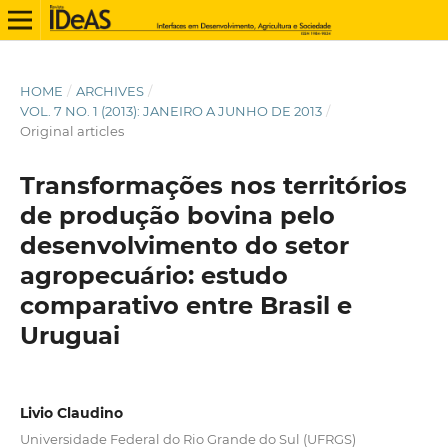
HOME
/
ARCHIVES
/
VOL. 7 NO. 1 (2013): JANEIRO A JUNHO DE 2013
/
Original articles
Transformações nos territórios
de produção bovina pelo
desenvolvimento do setor
agropecuário: estudo
comparativo entre Brasil e
Uruguai
Livio Claudino
Universidade Federal do Rio Grande do Sul (UFRGS)