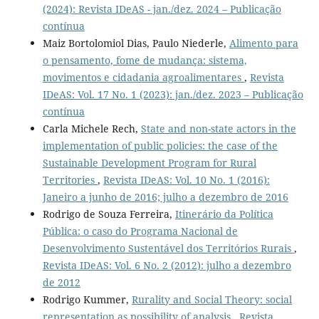
(2024): Revista IDeAS - jan./dez. 2024 – Publicação
contínua
Maiz Bortolomiol Dias, Paulo Niederle,
Alimento para
o pensamento, fome de mudança: sistema,
movimentos e cidadania agroalimentares
,
Revista
IDeAS: Vol. 17 No. 1 (2023): jan./dez. 2023 – Publicação
contínua
Carla Michele Rech,
State and non-state actors in the
implementation of public policies: the case of the
Sustainable Development Program for Rural
Territories
,
Revista IDeAS: Vol. 10 No. 1 (2016):
Janeiro a junho de 2016; julho a dezembro de 2016
Rodrigo de Souza Ferreira,
Itinerário da Política
Pública: o caso do Programa Nacional de
Desenvolvimento Sustentável dos Territórios Rurais
,
Revista IDeAS: Vol. 6 No. 2 (2012): julho a dezembro
de 2012
Rodrigo Kummer,
Rurality and Social Theory: social
representation as possibility of analysis
,
Revista