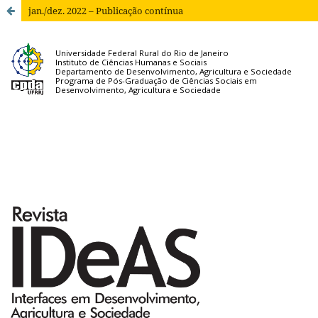
jan./dez. 2022 – Publicação contínua