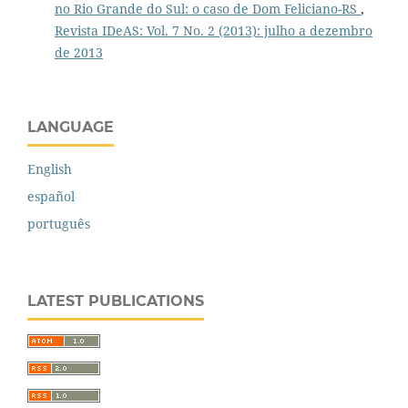
no Rio Grande do Sul: o caso de Dom Feliciano-RS
,
Revista IDeAS: Vol. 7 No. 2 (2013): julho a dezembro
de 2013
LANGUAGE
English
español
português
LATEST PUBLICATIONS