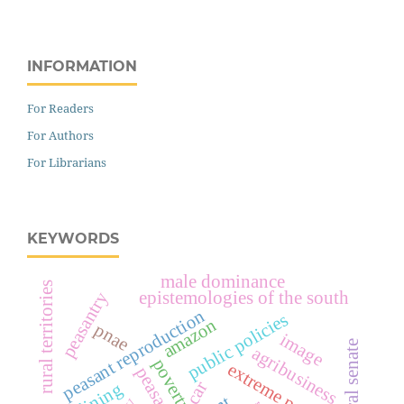
INFORMATION
For Readers
For Authors
For Librarians
KEYWORDS
male dominance
rural territories
peasantry
epistemologies of the south
peasant reproduction
public policies
amazon
pnae
image
federal senate
agribusiness
poverty
extreme poverty
peasant
car