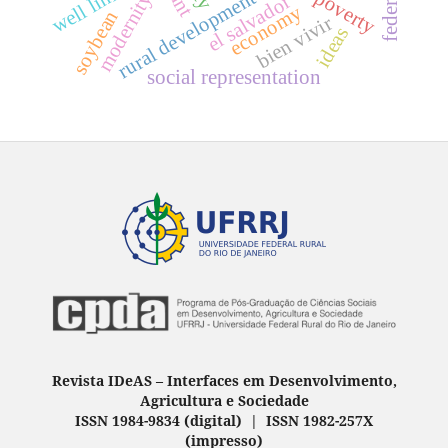
well lining
rural development
modernity
el salvador
economy
soybean
bien vivir
ideas
social representation
Revista IDeAS
–
Interfaces em Desenvolvimento,
Agricultura e Sociedade
ISSN 1984-9834 (digital) | ISSN 1982-257X
(
impresso
)