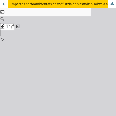
Impactos socioambientais da indústria do vestuário sobre a atividade agrícola no Alto Vale do Itajaí – Santa Catarina