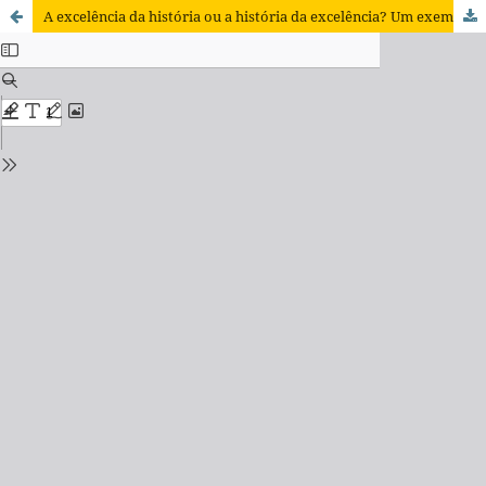
A excelência da história ou a história da excelência? Um exemplo da expansão do ensino superior do Brasil