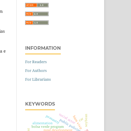
om
ias
INFORMATION
a e
For Readers
For Authors
For Librarians
KEYWORDS
social actor
soybean
peasantry
bien vivir
car
public policies
alimentation
bolsa verde program
rural development