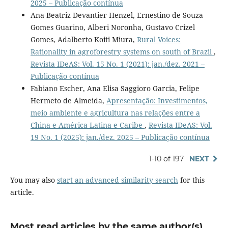
2025 – Publicação contínua
Ana Beatriz Devantier Henzel, Ernestino de Souza
Gomes Guarino, Alberi Noronha, Gustavo Crizel
Gomes, Adalberto Koiti Miura,
Rural Voices:
Rationality in agroforestry systems on south of Brazil
,
Revista IDeAS: Vol. 15 No. 1 (2021): jan./dez. 2021 –
Publicação contínua
Fabiano Escher, Ana Elisa Saggioro Garcia, Felipe
Hermeto de Almeida,
Apresentação: Investimentos,
meio ambiente e agricultura nas relações entre a
China e América Latina e Caribe
,
Revista IDeAS: Vol.
19 No. 1 (2025): jan./dez. 2025 – Publicação contínua
1-10 of 197
NEXT
You may also
start an advanced similarity search
for this
article.
Most read articles by the same author(s)