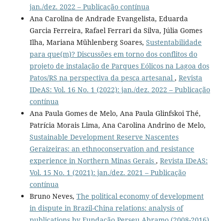
jan./dez. 2022 – Publicação contínua
Ana Carolina de Andrade Evangelista, Eduarda
Garcia Ferreira, Rafael Ferrari da Silva, Júlia Gomes
Ilha, Mariana Mühlenberg Soares,
Sustentabilidade
para que(m)? Discussões em torno dos conflitos do
projeto de instalação de Parques Eólicos na Lagoa dos
Patos/RS na perspectiva da pesca artesanal
,
Revista
IDeAS: Vol. 16 No. 1 (2022): jan./dez. 2022 – Publicação
contínua
Ana Paula Gomes de Melo, Ana Paula Glinfskoi Thé,
Patrícia Morais Lima, Ana Carolina Andrino de Melo,
Sustainable Development Reserve Nascentes
Geraizeiras: an ethnoconservation and resistance
experience in Northern Minas Gerais
,
Revista IDeAS:
Vol. 15 No. 1 (2021): jan./dez. 2021 – Publicação
contínua
Bruno Neves,
The political economy of development
in dispute in Brazil-China relations: analysis of
publications by Fundação Perseu Abramo (2008-2016)