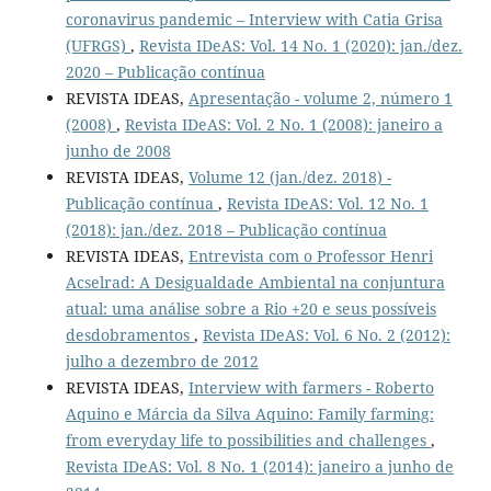
coronavirus pandemic – Interview with Catia Grisa
(UFRGS)
,
Revista IDeAS: Vol. 14 No. 1 (2020): jan./dez.
2020 – Publicação contínua
REVISTA IDEAS,
Apresentação - volume 2, número 1
(2008)
,
Revista IDeAS: Vol. 2 No. 1 (2008): janeiro a
junho de 2008
REVISTA IDEAS,
Volume 12 (jan./dez. 2018) -
Publicação contínua
,
Revista IDeAS: Vol. 12 No. 1
(2018): jan./dez. 2018 – Publicação contínua
REVISTA IDEAS,
Entrevista com o Professor Henri
Acselrad: A Desigualdade Ambiental na conjuntura
atual: uma análise sobre a Rio +20 e seus possíveis
desdobramentos
,
Revista IDeAS: Vol. 6 No. 2 (2012):
julho a dezembro de 2012
REVISTA IDEAS,
Interview with farmers - Roberto
Aquino e Márcia da Silva Aquino: Family farming:
from everyday life to possibilities and challenges
,
Revista IDeAS: Vol. 8 No. 1 (2014): janeiro a junho de