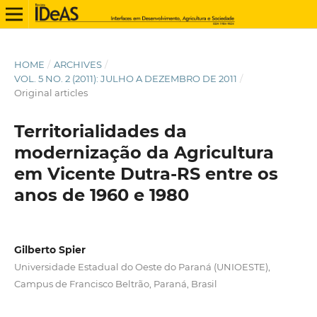
HOME
/
ARCHIVES
/
VOL. 5 NO. 2 (2011): JULHO A DEZEMBRO DE 2011
/
Original articles
Territorialidades da
modernização da Agricultura
em Vicente Dutra-RS entre os
anos de 1960 e 1980
Gilberto Spier
Universidade Estadual do Oeste do Paraná (UNIOESTE),
Campus de Francisco Beltrão, Paraná, Brasil