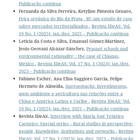
Publicação contínua
Fernanda da Silva Ferreira, Ketyline Pimenta Genaro,
Feira orgânica do Rio da Prata - RJ: um estudo de caso
sobre mercados territorializados
,
Revista IDeAS: Vol.
19 No. 1 (2025): jan./dez. 2025 – Publicação contínua
Letícia da Costa e Silva, Emanuel Gómez-Martínez,
Jesús Geovani Alcázar-Sánchez,
Peasant schools and
environmental rationality: : the case of Chiapas,
Mexico
,
Revista IDeAS: Vol. 17 No. 1 (2023): jan./dez.
2023 – Publicação contínua
Fabiano Escher, Ana Elisa Saggioro Garcia, Felipe
Hermeto de Almeida,
Apresentação: Investimentos,
meio ambiente e agricultura nas relações entre a
China e América Latina e Caribe
,
Revista IDeAS: Vol.
19 No. 1 (2025): jan./dez. 2025 – Publicação contínua
Revista IDeAS,
Interview with Maria José Teixeira
Carneiro: Special series – Rural studies in perspective:
people, knowledge, institutions and networks
,
Revista
IDeAS: Vol. 17 No. 1 (2023): jan./dez. 2023 – Publicação