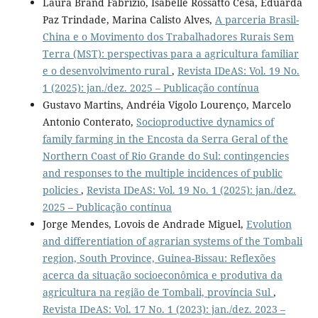
Laura Brand Fabrizio, Isabelle Rossatto Cesa, Eduarda
Paz Trindade, Marina Calisto Alves,
A parceria Brasil-
China e o Movimento dos Trabalhadores Rurais Sem
Terra (MST): perspectivas para a agricultura familiar
e o desenvolvimento rural
,
Revista IDeAS: Vol. 19 No.
1 (2025): jan./dez. 2025 – Publicação contínua
Gustavo Martins, Andréia Vigolo Lourenço, Marcelo
Antonio Conterato,
Socioproductive dynamics of
family farming in the Encosta da Serra Geral of the
Northern Coast of Rio Grande do Sul: contingencies
and responses to the multiple incidences of public
policies
,
Revista IDeAS: Vol. 19 No. 1 (2025): jan./dez.
2025 – Publicação contínua
Jorge Mendes, Lovois de Andrade Miguel,
Evolution
and differentiation of agrarian systems of the Tombali
region, South Province, Guinea-Bissau: Reflexões
acerca da situação socioeconômica e produtiva da
agricultura na região de Tombali, província Sul
,
Revista IDeAS: Vol. 17 No. 1 (2023): jan./dez. 2023 –