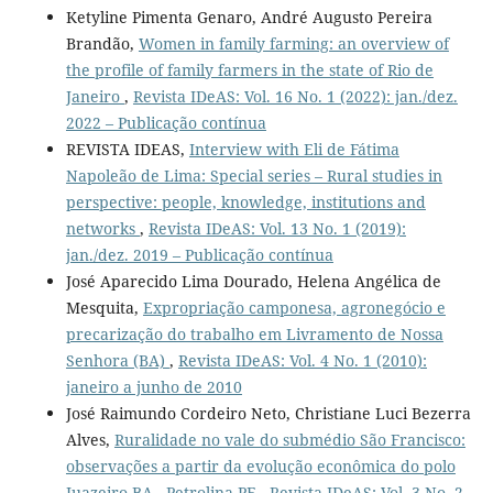
Ketyline Pimenta Genaro, André Augusto Pereira
Brandão,
Women in family farming: an overview of
the profile of family farmers in the state of Rio de
Janeiro
,
Revista IDeAS: Vol. 16 No. 1 (2022): jan./dez.
2022 – Publicação contínua
REVISTA IDEAS,
Interview with Eli de Fátima
Napoleão de Lima: Special series – Rural studies in
perspective: people, knowledge, institutions and
networks
,
Revista IDeAS: Vol. 13 No. 1 (2019):
jan./dez. 2019 – Publicação contínua
José Aparecido Lima Dourado, Helena Angélica de
Mesquita,
Expropriação camponesa, agronegócio e
precarização do trabalho em Livramento de Nossa
Senhora (BA)
,
Revista IDeAS: Vol. 4 No. 1 (2010):
janeiro a junho de 2010
José Raimundo Cordeiro Neto, Christiane Luci Bezerra
Alves,
Ruralidade no vale do submédio São Francisco:
observações a partir da evolução econômica do polo
Juazeiro-BA - Petrolina-PE
,
Revista IDeAS: Vol. 3 No. 2