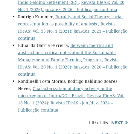
Índio Galdino Settlement (SC)
,
Revista IDeAS: Vol. 20
No. 1 (2026): jan./dez. 2026 – Publicação contínua
Rodrigo Kummer,
Rurality and Social Theory: social
representation as possibility of analysis
,
Revista
IDeAS: Vol. 15 No. 1 (2021): jan./dez. 2021 – Publicação
contínua
Eduarda Garcia Ferreira,
Between metrics and
abstractions: critical notes about the Sustainable
Management of Family Farming Program
,
Revista
IDeAS: Vol. 20 No. 1 (2026): jan./dez. 2026 – Publicação
contínua
Rondinelli Tosta Morais, Rodrigo Balduino Soares
Neves,
Characterization of dairy activity in the
microregion of Ipora/GO – Brazil
,
Revista IDeAS: Vol.
18 No. 1 (2024): Revista IDeAS - jan./dez. 2024 –
Publicação contínua
1-10 of 116
NEXT