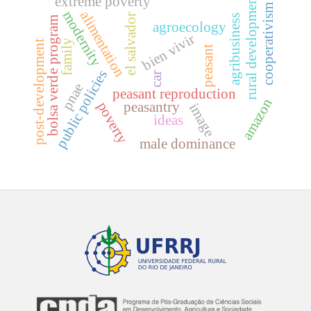
rural development
extreme poverty
cooperativism
modernity
alimentation
el salvador
agribusiness
bolsa verde program
agroecology
bien vivir
family
post-development
peasant
public policies
car
pnae
peasant reproduction
amazon
peasantry
poverty
image
ideas
male dominance