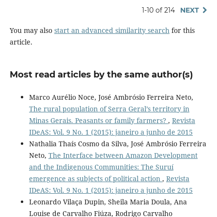
1-10 of 214
NEXT
You may also
start an advanced similarity search
for this
article.
Most read articles by the same author(s)
Marco Aurélio Noce, José Ambrósio Ferreira Neto,
The rural population of Serra Geral’s territory in
Minas Gerais. Peasants or family farmers?
,
Revista
IDeAS: Vol. 9 No. 1 (2015): janeiro a junho de 2015
Nathalia Thaís Cosmo da Silva, José Ambrósio Ferreira
Neto,
The Interface between Amazon Development
and the Indigenous Communities: The Suruí
emergence as subjects of political action
,
Revista
IDeAS: Vol. 9 No. 1 (2015): janeiro a junho de 2015
Leonardo Vilaça Dupin, Sheila Maria Doula, Ana
Louise de Carvalho Fiúza, Rodrigo Carvalho