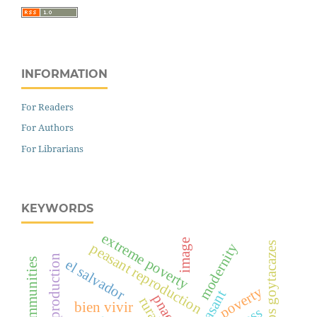
INFORMATION
For Readers
For Authors
For Librarians
KEYWORDS
extreme poverty
image
campos dos goytacazes
peasant reproduction
modernity
soy production
el salvador
poverty
peasant
pnae
bien vivir