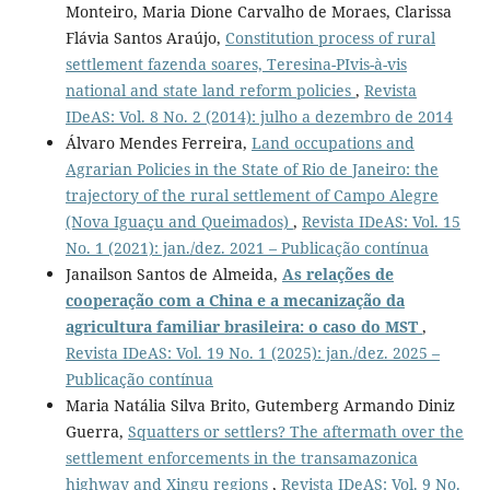
Monteiro, Maria Dione Carvalho de Moraes, Clarissa
Flávia Santos Araújo,
Constitution process of rural
settlement fazenda soares, Teresina-PIvis-à-vis
national and state land reform policies
,
Revista
IDeAS: Vol. 8 No. 2 (2014): julho a dezembro de 2014
Álvaro Mendes Ferreira,
Land occupations and
Agrarian Policies in the State of Rio de Janeiro: the
trajectory of the rural settlement of Campo Alegre
(Nova Iguaçu and Queimados)
,
Revista IDeAS: Vol. 15
No. 1 (2021): jan./dez. 2021 – Publicação contínua
Janailson Santos de Almeida,
As relações de
cooperação com a China e a mecanização da
agricultura familiar brasileira: o caso do MST
,
Revista IDeAS: Vol. 19 No. 1 (2025): jan./dez. 2025 –
Publicação contínua
Maria Natália Silva Brito, Gutemberg Armando Diniz
Guerra,
Squatters or settlers? The aftermath over the
settlement enforcements in the transamazonica
highway and Xingu regions
,
Revista IDeAS: Vol. 9 No.