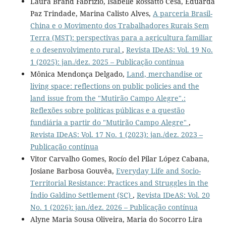
Laura Brand Fabrizio, Isabelle Rossatto Cesa, Eduarda
Paz Trindade, Marina Calisto Alves,
A parceria Brasil-
China e o Movimento dos Trabalhadores Rurais Sem
Terra (MST): perspectivas para a agricultura familiar
e o desenvolvimento rural
,
Revista IDeAS: Vol. 19 No.
1 (2025): jan./dez. 2025 – Publicação contínua
Mônica Mendonça Delgado,
Land, merchandise or
living space: reflections on public policies and the
land issue from the "Mutirão Campo Alegre".:
Reflexões sobre políticas públicas e a questão
fundiária a partir do "Mutirão Campo Alegre"
,
Revista IDeAS: Vol. 17 No. 1 (2023): jan./dez. 2023 –
Publicação contínua
Vitor Carvalho Gomes, Rocío del Pilar López Cabana,
Josiane Barbosa Gouvêa,
Everyday Life and Socio-
Territorial Resistance: Practices and Struggles in the
Índio Galdino Settlement (SC)
,
Revista IDeAS: Vol. 20
No. 1 (2026): jan./dez. 2026 – Publicação contínua
Alyne Maria Sousa Oliveira, Maria do Socorro Lira