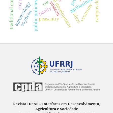
traditional communities
rural development
agribusiness
car
amazon
public policies
agroecology
economy
family
soybean
ideas
peasantry
Revista IDeAS
–
Interfaces em Desenvolvimento,
Agricultura e Sociedade