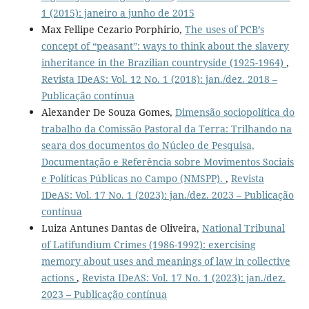
1 (2015): janeiro a junho de 2015
Max Fellipe Cezario Porphirio,
The uses of PCB’s
concept of “peasant”: ways to think about the slavery
inheritance in the Brazilian countryside (1925-1964)
,
Revista IDeAS: Vol. 12 No. 1 (2018): jan./dez. 2018 –
Publicação contínua
Alexander De Souza Gomes,
Dimensão sociopolítica do
trabalho da Comissão Pastoral da Terra: Trilhando na
seara dos documentos do Núcleo de Pesquisa,
Documentação e Referência sobre Movimentos Sociais
e Políticas Públicas no Campo (NMSPP).
,
Revista
IDeAS: Vol. 17 No. 1 (2023): jan./dez. 2023 – Publicação
contínua
Luiza Antunes Dantas de Oliveira,
National Tribunal
of Latifundium Crimes (1986-1992): exercising
memory about uses and meanings of law in collective
actions
,
Revista IDeAS: Vol. 17 No. 1 (2023): jan./dez.
2023 – Publicação contínua