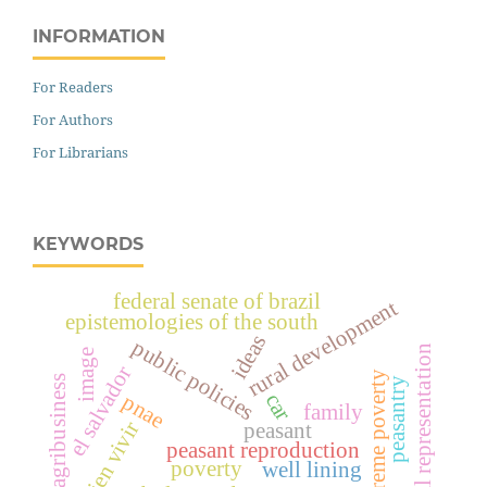
INFORMATION
For Readers
For Authors
For Librarians
KEYWORDS
federal senate of brazil
rural development
epistemologies of the south
ideas
public policies
social representation
image
el salvador
extreme poverty
agribusiness
peasantry
car
pnae
family
bien vivir
peasant
peasant reproduction
poverty
well lining