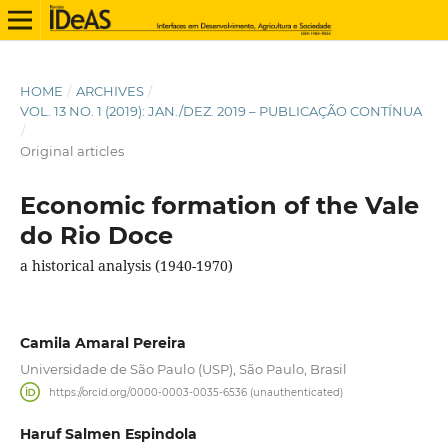
HOME
/
ARCHIVES
/
VOL. 13 NO. 1 (2019): JAN./DEZ. 2019 – PUBLICAÇÃO CONTÍNUA
/
Original articles
Economic formation of the Vale
do Rio Doce
a historical analysis (1940-1970)
Camila Amaral Pereira
Universidade de São Paulo (USP), São Paulo, Brasil
https://orcid.org/0000-0003-0035-6536 (unauthenticated)
Haruf Salmen Espindola