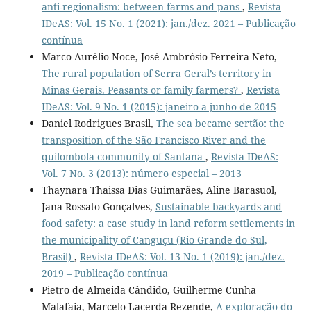
anti-regionalism: between farms and pans
,
Revista
IDeAS: Vol. 15 No. 1 (2021): jan./dez. 2021 – Publicação
contínua
Marco Aurélio Noce, José Ambrósio Ferreira Neto,
The rural population of Serra Geral’s territory in
Minas Gerais. Peasants or family farmers?
,
Revista
IDeAS: Vol. 9 No. 1 (2015): janeiro a junho de 2015
Daniel Rodrigues Brasil,
The sea became sertão: the
transposition of the São Francisco River and the
quilombola community of Santana
,
Revista IDeAS:
Vol. 7 No. 3 (2013): número especial – 2013
Thaynara Thaissa Dias Guimarães, Aline Barasuol,
Jana Rossato Gonçalves,
Sustainable backyards and
food safety: a case study in land reform settlements in
the municipality of Canguçu (Rio Grande do Sul,
Brasil)
,
Revista IDeAS: Vol. 13 No. 1 (2019): jan./dez.
2019 – Publicação contínua
Pietro de Almeida Cândido, Guilherme Cunha
Malafaia, Marcelo Lacerda Rezende,
A exploração do