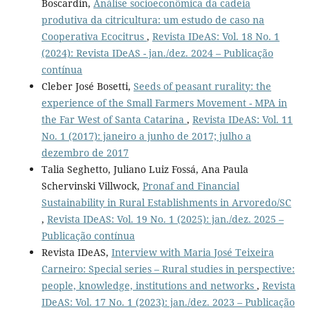
Boscardin,
Análise socioeconômica da cadeia
produtiva da citricultura: um estudo de caso na
Cooperativa Ecocitrus
,
Revista IDeAS: Vol. 18 No. 1
(2024): Revista IDeAS - jan./dez. 2024 – Publicação
contínua
Cleber José Bosetti,
Seeds of peasant rurality: the
experience of the Small Farmers Movement - MPA in
the Far West of Santa Catarina
,
Revista IDeAS: Vol. 11
No. 1 (2017): janeiro a junho de 2017; julho a
dezembro de 2017
Talia Seghetto, Juliano Luiz Fossá, Ana Paula
Schervinski Villwock,
Pronaf and Financial
Sustainability in Rural Establishments in Arvoredo/SC
,
Revista IDeAS: Vol. 19 No. 1 (2025): jan./dez. 2025 –
Publicação contínua
Revista IDeAS,
Interview with Maria José Teixeira
Carneiro: Special series – Rural studies in perspective:
people, knowledge, institutions and networks
,
Revista
IDeAS: Vol. 17 No. 1 (2023): jan./dez. 2023 – Publicação