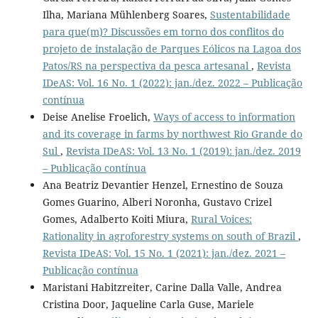
Ilha, Mariana Mühlenberg Soares,
Sustentabilidade
para que(m)? Discussões em torno dos conflitos do
projeto de instalação de Parques Eólicos na Lagoa dos
Patos/RS na perspectiva da pesca artesanal
,
Revista
IDeAS: Vol. 16 No. 1 (2022): jan./dez. 2022 – Publicação
contínua
Deise Anelise Froelich,
Ways of access to information
and its coverage in farms by northwest Rio Grande do
Sul
,
Revista IDeAS: Vol. 13 No. 1 (2019): jan./dez. 2019
– Publicação contínua
Ana Beatriz Devantier Henzel, Ernestino de Souza
Gomes Guarino, Alberi Noronha, Gustavo Crizel
Gomes, Adalberto Koiti Miura,
Rural Voices:
Rationality in agroforestry systems on south of Brazil
,
Revista IDeAS: Vol. 15 No. 1 (2021): jan./dez. 2021 –
Publicação contínua
Maristani Habitzreiter, Carine Dalla Valle, Andrea
Cristina Door, Jaqueline Carla Guse, Mariele