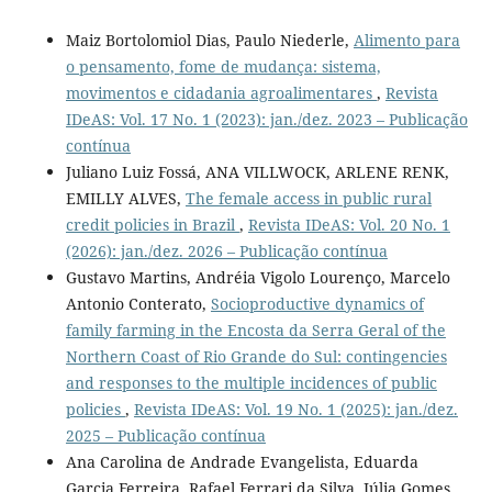
Maiz Bortolomiol Dias, Paulo Niederle,
Alimento para
o pensamento, fome de mudança: sistema,
movimentos e cidadania agroalimentares
,
Revista
IDeAS: Vol. 17 No. 1 (2023): jan./dez. 2023 – Publicação
contínua
Juliano Luiz Fossá, ANA VILLWOCK, ARLENE RENK,
EMILLY ALVES,
The female access in public rural
credit policies in Brazil
,
Revista IDeAS: Vol. 20 No. 1
(2026): jan./dez. 2026 – Publicação contínua
Gustavo Martins, Andréia Vigolo Lourenço, Marcelo
Antonio Conterato,
Socioproductive dynamics of
family farming in the Encosta da Serra Geral of the
Northern Coast of Rio Grande do Sul: contingencies
and responses to the multiple incidences of public
policies
,
Revista IDeAS: Vol. 19 No. 1 (2025): jan./dez.
2025 – Publicação contínua
Ana Carolina de Andrade Evangelista, Eduarda
Garcia Ferreira, Rafael Ferrari da Silva, Júlia Gomes